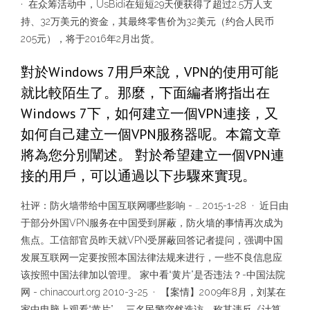
· 在众筹活动中，UsBidi在短短29天便获得了超过2.5万人支
持、32万美元的资金，其最终零售价为32美元（约合人民币
205元），将于2016年2月出货。
對於Windows 7用戶來說，VPN的使用可能
就比較陌生了。那麼，下面編者將指出在
Windows 7下，如何建立一個VPN連接，又
如何自己建立一個VPN服務器呢。本篇文章
將為您分別闡述。 對於希望建立一個VPN連
接的用戶，可以通過以下步驟來實現。
社评：防火墙带给中国互联网哪些影响 - … 2015-1-28 · 近日由
于部分外国VPN服务在中国受到屏蔽，防火墙的事情再次成为
焦点。工信部官员昨天就VPN受屏蔽回答记者提问，强调中国
发展互联网一定要按照本国法律法规来进行，一些不良信息应
该按照中国法律加以管理。 家中看“黄片”是否违法？-中国法院
网 - chinacourt.org 2010-3-25 · 【案情】2009年8月，刘某在
家中电脑上观看“黄片”， 三名民警突然造访，称其违反《计算