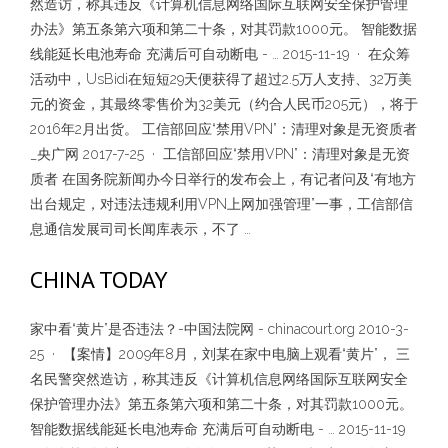
然造访，称其违反《计算机信息网络国际互联网安全保护管理
办法》第五条第六项和第二十条，对其罚款1000元。 智能数据
线能延长电池寿命 充满后可自动断电 - … 2015-11-19 · 在众筹
活动中，UsBidi在短短29天便获得了超过2.5万人支持、32万美
元的资金，其最终零售价为32美元（约合人民币205元），将于
2016年2月出货。 工信部回应“禁用VPN”：清理对象是无资质者
_央广网 2017-7-25 · 工信部回应“禁用VPN”：清理对象是无资
质者 在国务院新闻办今日举行的发布会上，有记者问及“有地方
出台规定，对违法违规利用VPN上网加强管理”一事，工信部信
息通信发展司司长闻库表示，不了 …
CHINA TODAY
家中看“黄片”是否违法？-中国法院网 - chinacourt.org 2010-3-
25 · 【案情】2009年8月，刘某在家中电脑上观看“黄片”， 三
名民警突然造访，称其违反《计算机信息网络国际互联网安全
保护管理办法》第五条第六项和第二十条，对其罚款1000元。
智能数据线能延长电池寿命 充满后可自动断电 - … 2015-11-19